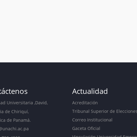
táctenos
Actualidad
d Universitaria ,David,
Acreditación
Tribunal Superior de Eleccione
ia de Chiriquí,
Correo Institucional
ica de Panamá.
Gaceta Oficial
@unachi.ac.pa
Vinculación Universidad Empre