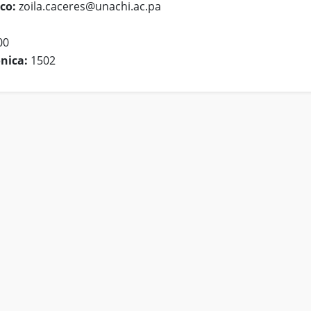
co:
zoila.caceres@unachi.ac.pa
00
nica:
1502