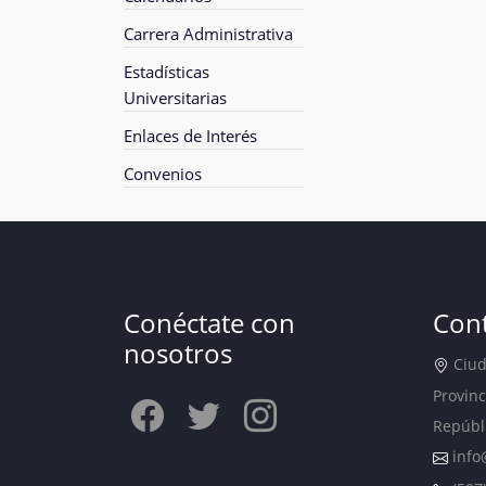
Carrera Administrativa
Estadísticas
Universitarias
Enlaces de Interés
Convenios
Conéctate con
Con
nosotros
Ciuda
Provinc
Repúbl
info