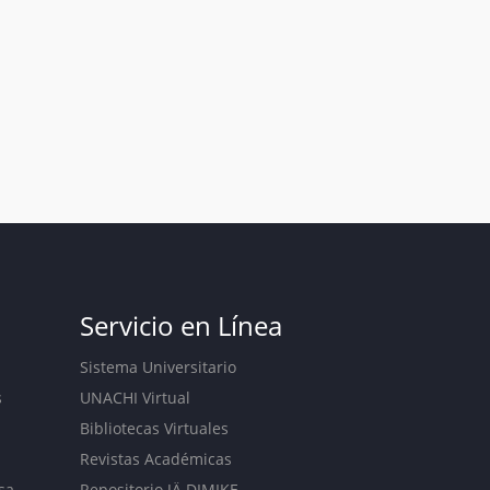
Servicio en Línea
Sistema Universitario
s
UNACHI Virtual
Bibliotecas Virtuales
Revistas Académicas
sa
Repositorio JÄ DIMIKE