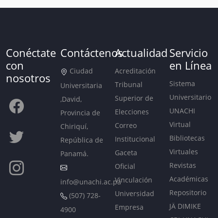
Conéctate
Contáctenos
Actualidad
Servicio
con
en Línea
Ciudad
Acreditación
nosotros
Sistema
Tribunal
Universitaria
Universitario
Superior de
,David,
UNACHI
Elecciones
Provincia de
Virtual
Correo
Chiriquí,
Bibliotecas
Institucional
República de
Virtuales
Gaceta
Panamá.
Revistas
Oficial
Académicas
Vinculación
info@unachi.ac.pa
Repositorio
Universidad
(507) 728-
JÄ DIMIKE
Empresa
4900