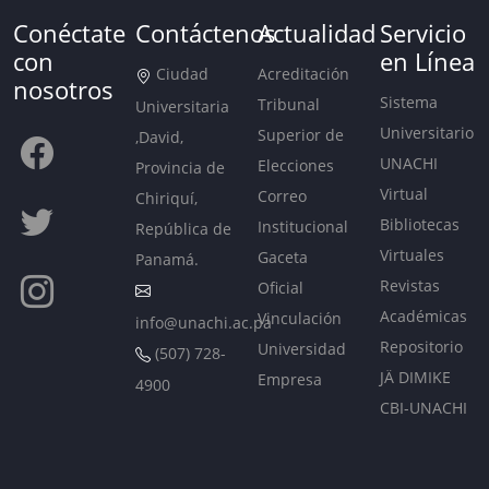
Conéctate
Contáctenos
Actualidad
Servicio
con
en Línea
Ciudad
Acreditación
nosotros
Sistema
Tribunal
Universitaria
Universitario
Superior de
,David,
UNACHI
Elecciones
Provincia de
Virtual
Correo
Chiriquí,
Bibliotecas
Institucional
República de
Virtuales
Gaceta
Panamá.
Revistas
Oficial
Académicas
Vinculación
info@unachi.ac.pa
Repositorio
Universidad
(507) 728-
JÄ DIMIKE
Empresa
4900
CBI-UNACHI