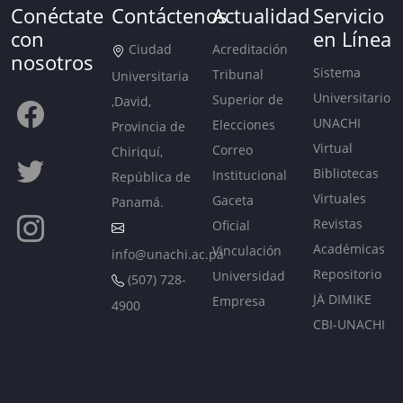
Conéctate
Contáctenos
Actualidad
Servicio
con
en Línea
Ciudad
Acreditación
nosotros
Sistema
Tribunal
Universitaria
Universitario
Superior de
,David,
UNACHI
Elecciones
Provincia de
Virtual
Correo
Chiriquí,
Bibliotecas
Institucional
República de
Virtuales
Gaceta
Panamá.
Revistas
Oficial
Académicas
Vinculación
info@unachi.ac.pa
Repositorio
Universidad
(507) 728-
JÄ DIMIKE
Empresa
4900
CBI-UNACHI