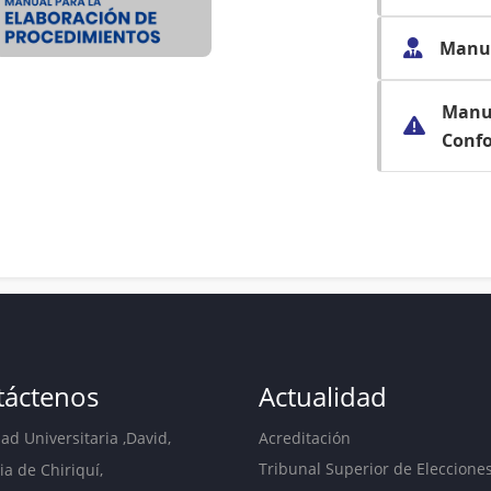
Manua
Manua
Conf
táctenos
Actualidad
d Universitaria ,David,
Acreditación
Tribunal Superior de Eleccione
ia de Chiriquí,