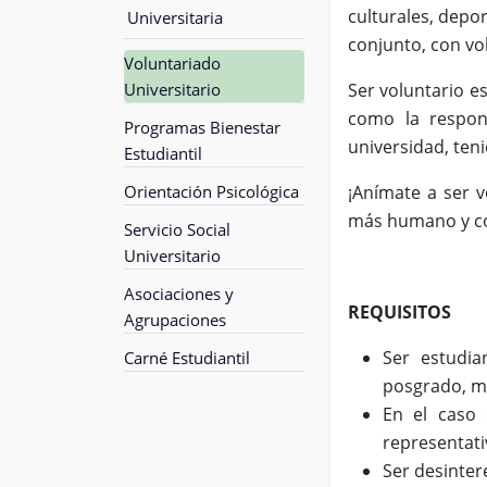
culturales, depor
Universitaria
conjunto, con vo
Voluntariado
Universitario
Ser voluntario e
como la respons
Programas Bienestar
universidad, ten
Estudiantil
Orientación Psicológica
¡Anímate a ser v
más humano y co
Servicio Social
Universitario
Asociaciones y
REQUISITOS
Agrupaciones
Ser estudia
Carné Estudiantil
posgrado, m
En el caso 
representati
Ser desintere