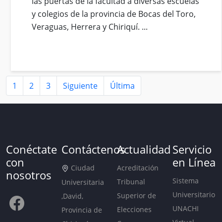
las puertas de la facultad a diversas escuelas
y colegios de la provincia de Bocas del Toro,
Veraguas, Herrera y Chiriquí. ...
1
2
3
Siguiente
Última
Conéctate
Contáctenos
Actualidad
Servicio
con
en Línea
Ciudad
Acreditación
nosotros
Sistema
Tribunal
Universitaria
Universitario
Superior de
,David,
UNACHI
Elecciones
Provincia de