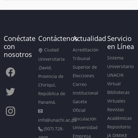
Conéctate
Contáctenos
Actualidad
Servicio
con
en Línea
Ciudad
Acreditación
nosotros
Sistema
Tribunal
Universitaria
Universitario
Superior de
,David,
UNACHI
Elecciones
Provincia de
Virtual
Correo
Chiriquí,
Bibliotecas
Institucional
República de
Virtuales
Gaceta
Panamá.
Revistas
Oficial
Académicas
Vinculación
info@unachi.ac.pa
Repositorio
Universidad
(507) 728-
JÄ DIMIKE
Empresa
4900