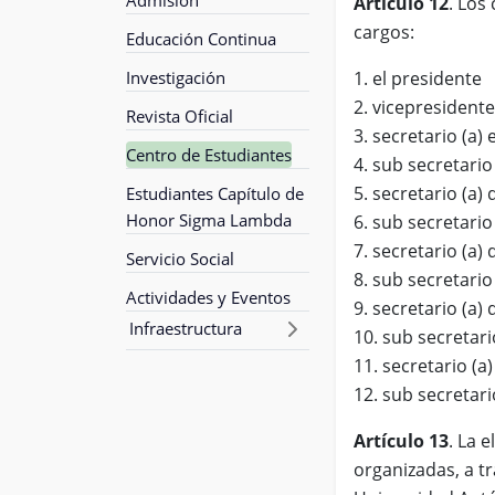
Artículo 12
. Los
cargos:
Educación Continua
Investigación
1. el presidente
2. vicepresidente
Revista Oficial
3. secretario (a) 
Centro de Estudiantes
4. sub secretario
5. secretario (a) 
Estudiantes Capítulo de
Honor Sigma Lambda
6. sub secretario
7. secretario (a
Servicio Social
8. sub secretari
Actividades y Eventos
9. secretario (a
Infraestructura
10. sub secretar
11. secretario (a
12. sub secretari
Artículo 13
. La 
organizadas, a t