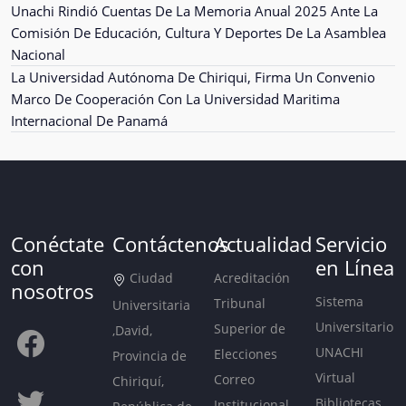
Unachi Rindió Cuentas De La Memoria Anual 2025 Ante La
Comisión De Educación, Cultura Y Deportes De La Asamblea
Nacional
La Universidad Autónoma De Chiriqui, Firma Un Convenio
Marco De Cooperación Con La Universidad Maritima
Internacional De Panamá
Conéctate
Contáctenos
Actualidad
Servicio
con
en Línea
Ciudad
Acreditación
nosotros
Sistema
Tribunal
Universitaria
Universitario
Superior de
,David,
UNACHI
Elecciones
Provincia de
Virtual
Correo
Chiriquí,
Bibliotecas
Institucional