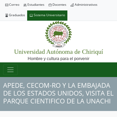
Correo
Estudiantes
Docentes
Administrativos
Graduados
Sistema Universitario
Universidad Autónoma de Chiriquí
Hombre y cultura para el porvenir
APEDE, CECOM-RO Y LA EMBAJADA
DE LOS ESTADOS UNIDOS, VISITA EL
PARQUE CIENTIFICO DE LA UNACHI