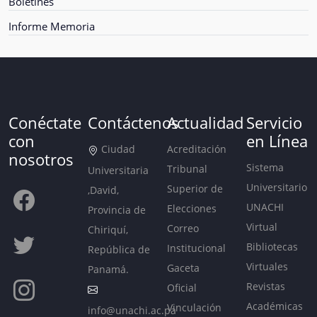
Boletines
Informe Memoria
Conéctate
Contáctenos
Actualidad
Servicio
con
en Línea
Ciudad
Acreditación
nosotros
Sistema
Tribunal
Universitaria
Universitario
Superior de
,David,
UNACHI
Elecciones
Provincia de
Virtual
Correo
Chiriquí,
Bibliotecas
Institucional
República de
Virtuales
Gaceta
Panamá.
Revistas
Oficial
Académicas
Vinculación
info@unachi.ac.pa