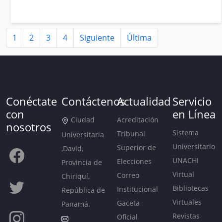
1
2
3
4
Siguiente
Última
Conéctate
Contáctenos
Actualidad
Servicio
con
en Línea
Ciudad
Acreditación
nosotros
Sistema
Tribunal
Universitaria
Universitario
Superior de
,David,
UNACHI
Elecciones
Provincia de
Virtual
Correo
Chiriquí,
Bibliotecas
Institucional
República de
Virtuales
Gaceta
Panamá.
Revistas
Oficial