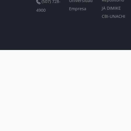
Universidad
(507) 728-
JÄ DIMIKE
Empresa
4900
CBI-UNACHI