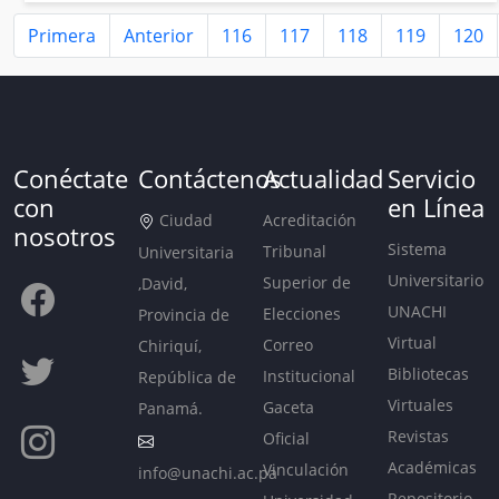
Primera
Anterior
116
117
118
119
120
Conéctate
Contáctenos
Actualidad
Servicio
con
en Línea
Ciudad
Acreditación
nosotros
Sistema
Tribunal
Universitaria
Universitario
Superior de
,David,
UNACHI
Elecciones
Provincia de
Virtual
Correo
Chiriquí,
Bibliotecas
Institucional
República de
Virtuales
Gaceta
Panamá.
Revistas
Oficial
Académicas
Vinculación
info@unachi.ac.pa
Repositorio