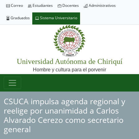
Correo
Estudiantes
Docentes
Administrativos
Graduados
Sistema Universitario
Universidad Autónoma de Chiriquí
Hombre y cultura para el porvenir
CSUCA impulsa agenda regional y
reelige por unanimidad a Carlos
Alvarado Cerezo como secretario
general