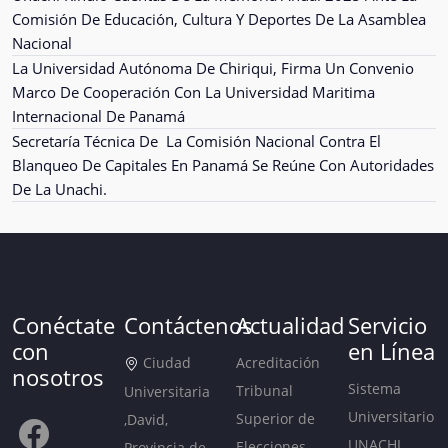
Comisión De Educación, Cultura Y Deportes De La Asamblea
Nacional
La Universidad Autónoma De Chiriqui, Firma Un Convenio
Marco De Cooperación Con La Universidad Maritima
Internacional De Panamá
Secretaría Técnica De La Comisión Nacional Contra El
Blanqueo De Capitales En Panamá Se Reúne Con Autoridades
De La Unachi.
Conéctate
Contáctenos
Actualidad
Servicio
con
en Línea
Ciudad
Acreditación
nosotros
Sistema
Tribunal
Universitaria
Universitario
Superior de
,David,
UNACHI
Elecciones
Provincia de