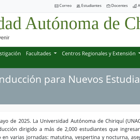
Correo
Estudiantes
Docentes
A
dad Autónoma de Ch
venir
stigación
Facultades
Centros Regionales y Extensión
Inducción para Nuevos Estudia
yo de 2025. La Universidad Autónoma de Chiriquí (UNACHI
ucción dirigido a más de 2,000 estudiantes que ingresaro
ó en varias jornadas: matutina, vespertina y nocturna, as