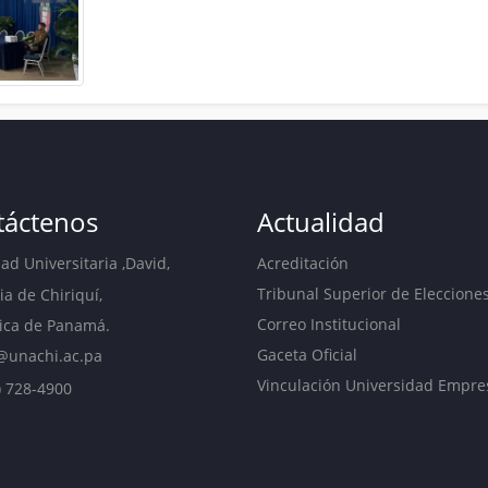
táctenos
Actualidad
d Universitaria ,David,
Acreditación
Tribunal Superior de Eleccione
ia de Chiriquí,
Correo Institucional
ica de Panamá.
Gaceta Oficial
@unachi.ac.pa
Vinculación Universidad Empre
) 728-4900