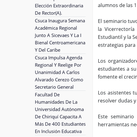
alumnos de las 1
Elección Extraordinaria
De Rector(A).
Csuca Inaugura Semana
El seminario tuv
Académica Regional
la Vicerrectorí
Junto A Sicevaes Y La I
Estudiantil y la
Bienal Centroamericana
estrategias para 
Y Del Caribe
Csuca Impulsa Agenda
Los organizadore
Regional Y Reelige Por
estudiantes a su
Unanimidad A Carlos
fomente el creci
Alvarado Cerezo Como
Secretario General
Los asistentes t
Facultad De
resolver dudas y
Humanidades De La
Universidad Autónoma
Este seminario
De Chiriquí Capacita A
Más De 400 Estudiantes
herramientas nec
En Inclusión Educativa