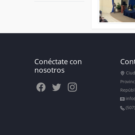
Conéctate con
Con
nosotros
Ciuda
Provinc
Repúbl
info
(507