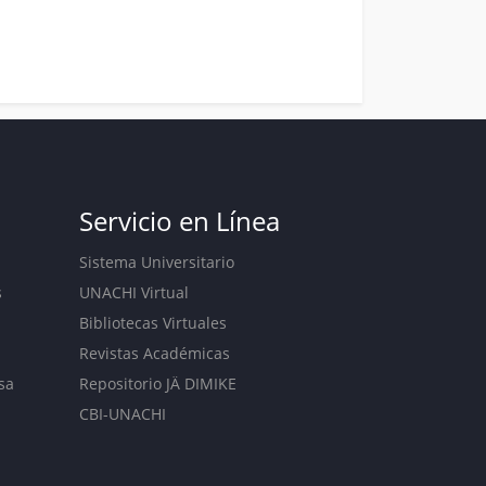
Servicio en Línea
Sistema Universitario
s
UNACHI Virtual
Bibliotecas Virtuales
Revistas Académicas
sa
Repositorio JÄ DIMIKE
CBI-UNACHI