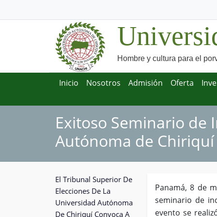
Universi
Hombre y cultura para el por
Inicio
Nosotros
Admisión
Oferta
Inve
Exitoso Seminario de 
Autónoma de Chiriquí
El Tribunal Superior De
Panamá, 8 de ma
Elecciones De La
seminario de ind
Universidad Autónoma
evento se realiz
De Chiriquí Convoca A