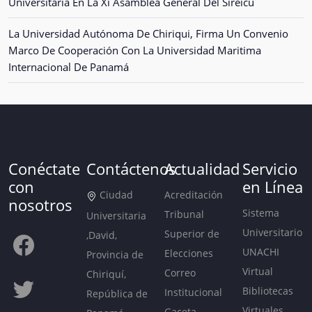
Universitaria En La Xi Asamblea General Del Sireicu
La Universidad Autónoma De Chiriqui, Firma Un Convenio
Marco De Cooperación Con La Universidad Maritima
Internacional De Panamá
Conéctate
Contáctenos
Actualidad
Servicio
con
en Línea
Ciudad
Acreditación
nosotros
Sistema
Tribunal
Universitaria
Universitario
Superior de
,David,
UNACHI
Elecciones
Provincia de
Virtual
Correo
Chiriquí,
Bibliotecas
Institucional
República de
Virtuales
Gaceta