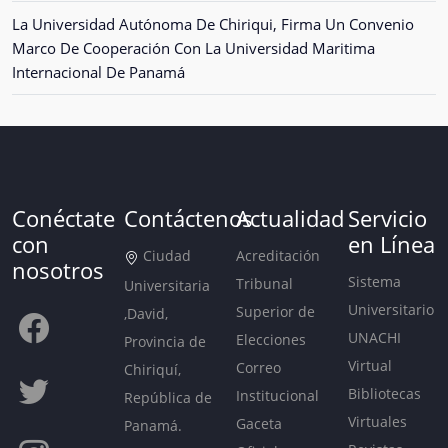
La Universidad Autónoma De Chiriqui, Firma Un Convenio
Marco De Cooperación Con La Universidad Maritima
Internacional De Panamá
Conéctate
Contáctenos
Actualidad
Servicio
con
en Línea
Ciudad
Acreditación
nosotros
Sistema
Tribunal
Universitaria
Universitario
Superior de
,David,
UNACHI
Elecciones
Provincia de
Virtual
Correo
Chiriquí,
Bibliotecas
Institucional
República de
Virtuales
Gaceta
Panamá.