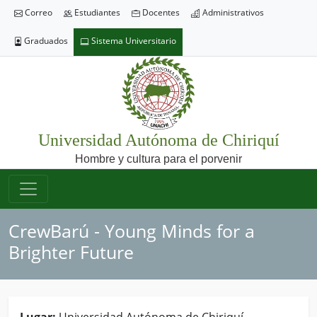
Correo
Estudiantes
Docentes
Administrativos
Graduados
Sistema Universitario
Universidad Autónoma de Chiriquí
Hombre y cultura para el porvenir
CrewBarú - Young Minds for a
Brighter Future