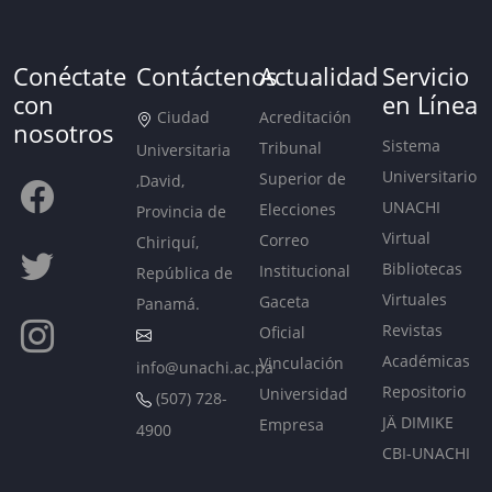
Conéctate
Contáctenos
Actualidad
Servicio
con
en Línea
Ciudad
Acreditación
nosotros
Sistema
Tribunal
Universitaria
Universitario
Superior de
,David,
UNACHI
Elecciones
Provincia de
Virtual
Correo
Chiriquí,
Bibliotecas
Institucional
República de
Virtuales
Gaceta
Panamá.
Revistas
Oficial
Académicas
Vinculación
info@unachi.ac.pa
Repositorio
Universidad
(507) 728-
JÄ DIMIKE
Empresa
4900
CBI-UNACHI