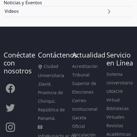
Noticias y Eventos
Videos
Conéctate
Contáctenos
Actualidad
Servicio
con
en Línea
Ciudad
Acreditación
nosotros
Sistema
Tribunal
Universitaria
Universitario
Superior de
,David,
UNACHI
Elecciones
Provincia de
Virtual
Correo
Chiriquí,
Bibliotecas
Institucional
República de
Virtuales
Gaceta
Panamá.
Revistas
Oficial
Académicas
Vinculación
info@unachi.ac.pa