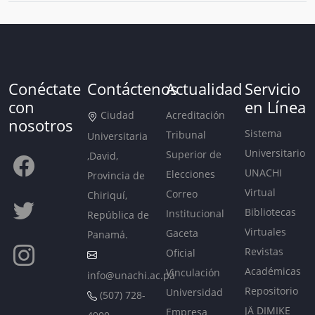
Conéctate
Contáctenos
Actualidad
Servicio
con
en Línea
Ciudad
Acreditación
nosotros
Sistema
Tribunal
Universitaria
Universitario
Superior de
,David,
UNACHI
Elecciones
Provincia de
Virtual
Correo
Chiriquí,
Bibliotecas
Institucional
República de
Virtuales
Gaceta
Panamá.
Revistas
Oficial
Académicas
Vinculación
info@unachi.ac.pa
Repositorio
Universidad
(507) 728-
JÄ DIMIKE
Empresa