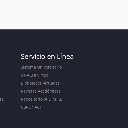
Servicio en Línea
Sistema Universitario
s
UNACHI Virtual
Bibliotecas Virtuales
Revistas Académicas
sa
Repositorio JÄ DIMIKE
CBI-UNACHI