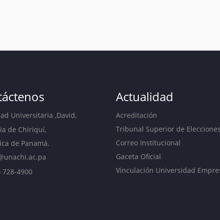
táctenos
Actualidad
d Universitaria ,David,
Acreditación
Tribunal Superior de Eleccione
ia de Chiriquí,
Correo Institucional
ica de Panamá.
Gaceta Oficial
@unachi.ac.pa
Vinculación Universidad Empre
) 728-4900