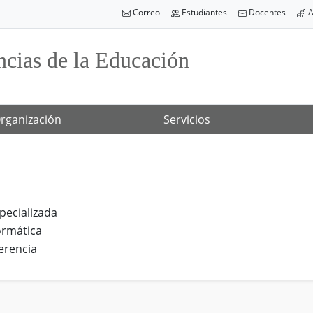
Correo
Estudiantes
Docentes
A
ncias de la Educación
rganización
Servicios
specializada
ormática
erencia