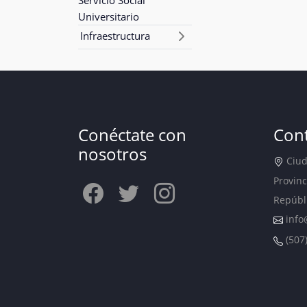
Universitario
Infraestructura
Conéctate con
Con
nosotros
Ciuda
Provinc
Repúbl
info
(507