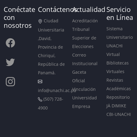
Conéctate
Contáctenos
Actualidad
Servicio
con
en Línea
Ciudad
Acreditación
nosotros
Sistema
Tribunal
Universitaria
Universitario
Superior de
,David,
UNACHI
Elecciones
Provincia de
Virtual
Correo
Chiriquí,
Bibliotecas
Institucional
República de
Virtuales
Gaceta
Panamá.
Revistas
Oficial
Académicas
Vinculación
info@unachi.ac.pa
Repositorio
Universidad
(507) 728-
JÄ DIMIKE
Empresa
4900
CBI-UNACHI