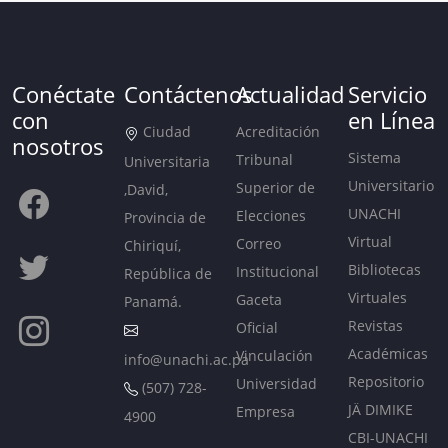
Conéctate
Contáctenos
Actualidad
Servicio
con
en Línea
Ciudad
Acreditación
nosotros
Sistema
Tribunal
Universitaria
Universitario
Superior de
,David,
UNACHI
Elecciones
Provincia de
Virtual
Correo
Chiriquí,
Bibliotecas
Institucional
República de
Virtuales
Gaceta
Panamá.
Revistas
Oficial
Académicas
Vinculación
info@unachi.ac.pa
Repositorio
Universidad
(507) 728-
JÄ DIMIKE
Empresa
4900
CBI-UNACHI