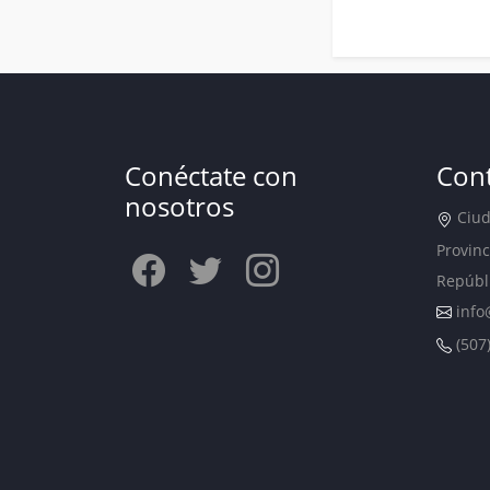
Conéctate con
Con
nosotros
Ciuda
Provinc
Repúbl
info
(507