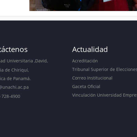
táctenos
Actualidad
d Universitaria ,David,
Acreditación
Tribunal Superior de Eleccione
ia de Chiriquí,
Correo Institucional
ica de Panamá.
Gaceta Oficial
@unachi.ac.pa
Vinculación Universidad Empre
) 728-4900