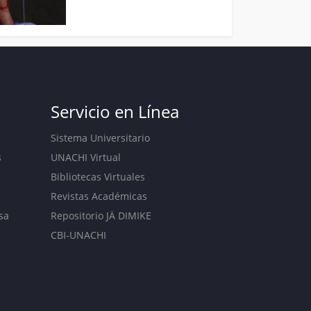
Servicio en Línea
Sistema Universitario
s
UNACHI Virtual
Bibliotecas Virtuales
Revistas Académicas
sa
Repositorio JÄ DIMIKE
CBI-UNACHI